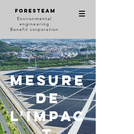
Foresteam
Environmental
engineering
Benefit corporation
Mesure
de
l'Impac